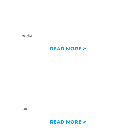
働く環境
READ MORE >
研修
READ MORE >