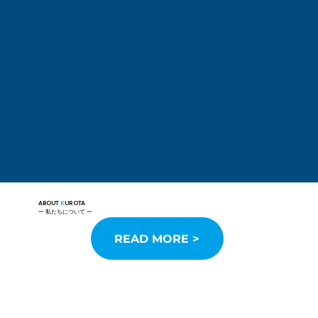
ABOUT
K
UROTA
ー 私たちについて ー
READ MORE >